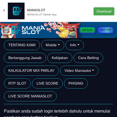
×
MANIASLOT
Download
MANIASLOT Mobile App
MASUK
DAFTAR
TENTANG KAMI
Mobile
Info
Bertanggung Jawab
Kebijakan
Cara Betting
KALKULATOR MIX PARLAY
Video Maniaslot
RTP SLOT
LIVE SCORE
PHISING
LIVE SCORE MANIASLOT
Pastikan anda sudah login terlebih dahulu untuk memulai